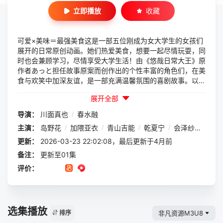
立即播放
收藏
可爱×美味＝最强美食这是一部五位刚成为女大学生的女孩们
展开的日常原创动画。她们热爱美食，想要一起尽情玩耍，同
时也会兼顾学习，尽情享受大学生活！由《悠哉日常大王》原
作者あっと担任故事原案而创作出的个性丰富的角色们，在美
食与欢笑中加深友谊，是一部充满温馨氛围的喜剧故事。以料
理作画见长的P.A.WORKS全力打造的“通称PA饭”的集大成之
展开全部
作。2025年4月起，这部深夜放毒能力毋庸置疑的美食动画
即将开播。
导演：
川面真也
/
春水融
主演：
岛野花
/
加隈亚衣
/
青山吉能
/
乾夏宁
/
会泽纱弥
/
萌
更新：
2026-03-23 22:02:08，最后更新于4月前
备注：
更新至01集
评价：
选集播放
非凡资源M3U8
排序