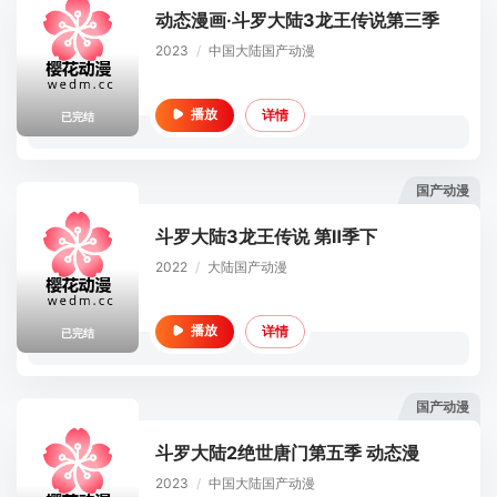
动态漫画·斗罗大陆3龙王传说第三季
2023
/
中国大陆
国产动漫
详情
播放
已完结
国产动漫
斗罗大陆3龙王传说 第Ⅱ季下
2022
/
大陆
国产动漫
详情
播放
已完结
国产动漫
斗罗大陆2绝世唐门第五季 动态漫
2023
/
中国大陆
国产动漫