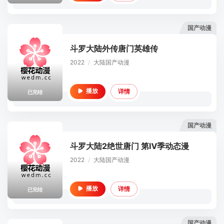
国产动漫
斗罗大陆外传唐门英雄传
2022
/
大陆
国产动漫
详情
播放
已完结
国产动漫
斗罗大陆2绝世唐门 第Ⅳ季动态漫
2022
/
大陆
国产动漫
详情
播放
已完结
国产动漫