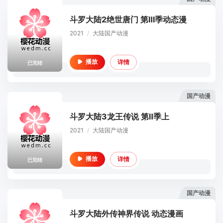
斗罗大陆2绝世唐门 第Ⅲ季动态漫
2021
/
大陆
国产动漫
详情
播放
已完结
国产动漫
斗罗大陆3龙王传说 第Ⅱ季上
2021
/
大陆
国产动漫
详情
播放
已完结
国产动漫
斗罗大陆外传神界传说 动态漫画