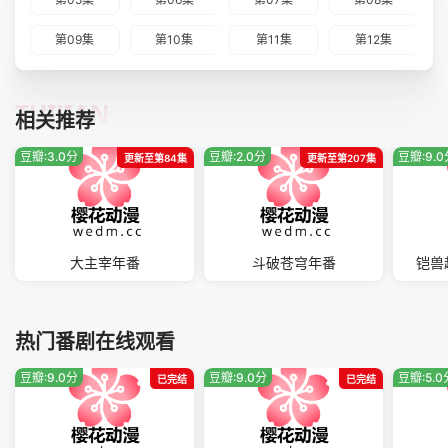
第09集
第10集
第11集
第12集
TUIJIAN
相关推荐
豆瓣:3.0分
豆瓣:2.0分
豆瓣:9.
更新至第84集
更新至第207集
大主宰年番
斗破苍穹年番
铠兽
热门番剧在线观看
豆瓣:9.0分
豆瓣:9.0分
豆瓣:5.0
已完结
已完结